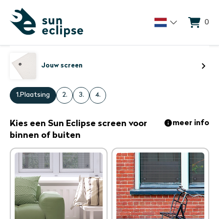
0
Jouw screen
1.
Plaatsing
2.
3.
4.
Kies een Sun Eclipse screen voor
meer info
binnen of buiten