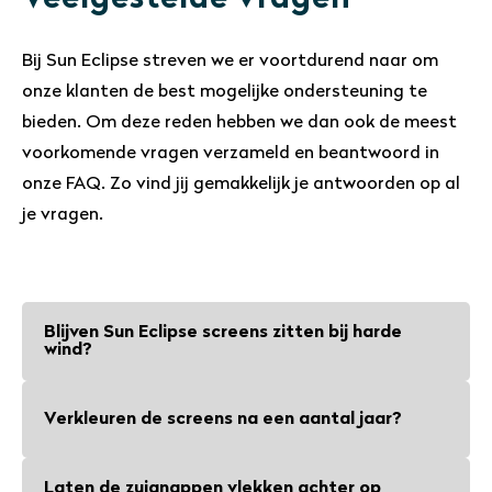
Bij Sun Eclipse streven we er voortdurend naar om
onze klanten de best mogelijke ondersteuning te
bieden. Om deze reden hebben we dan ook de meest
voorkomende vragen verzameld en beantwoord in
onze FAQ. Zo vind jij gemakkelijk je antwoorden op al
je vragen.
Blijven Sun Eclipse screens zitten bij harde
wind?
Sun Eclipse screens en zuignappen
Verkleuren de screens na een aantal jaar?
blijven zelfs bij een voorjaarsstorm
zitten. Onze screens vangen weinig wind
Nee, de screens zijn bestand tegen UV-
Laten de zuignappen vlekken achter op
doordat ze kort op de ramen zitten en