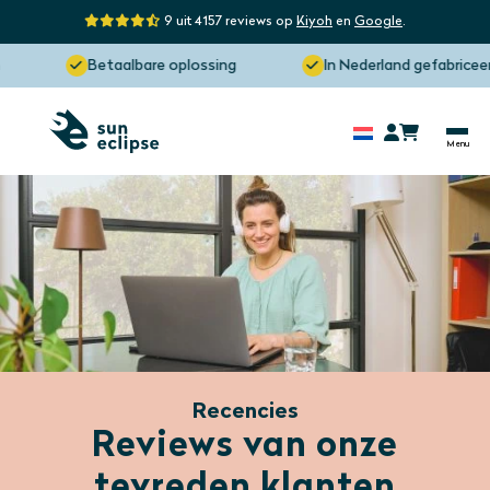
9 uit 4157 reviews op
Kiyoh
en
Google
.
Betaalbare oplossing
In Nederland gefabriceerd
Recencies
Reviews van onze
tevreden klanten