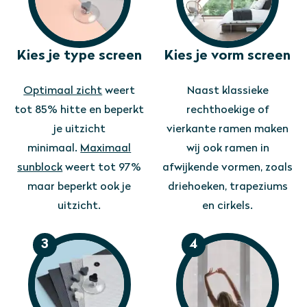
Kies je type screen
Kies je vorm screen
Optimaal zicht
weert
Naast klassieke
tot 85% hitte en beperkt
rechthoekige of
je uitzicht
vierkante ramen maken
minimaal.
Maximaal
wij ook ramen in
sunblock
weert tot 97%
afwijkende vormen, zoals
maar beperkt ook je
driehoeken, trapeziums
uitzicht.
en cirkels.
3
4