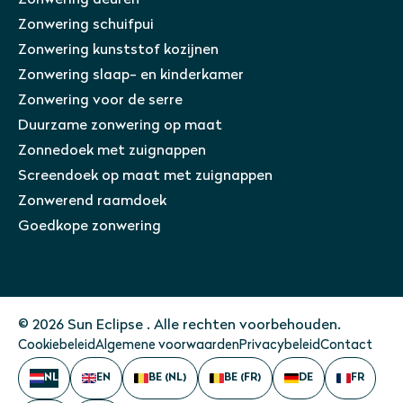
Zonwering schuifpui
Zonwering kunststof kozijnen
Zonwering slaap- en kinderkamer
Zonwering voor de serre
Duurzame zonwering op maat
Zonnedoek met zuignappen
Screendoek op maat met zuignappen
Zonwerend raamdoek
Goedkope zonwering
© 2026 Sun Eclipse . Alle rechten voorbehouden.
Cookiebeleid
Algemene voorwaarden
Privacybeleid
Contact
NL
EN
BE (NL)
BE (FR)
DE
FR