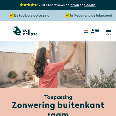
9 uit 4139 reviews op
Kiyoh
en
Google
.
Betaalbare oplossing
In Nederland gefabriceerd
Toepassing
Zonwering buitenkant
raam