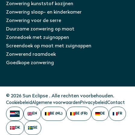
Zonwering kunststof kozijnen
Zonwering slaap- en kinderkamer
Zonwering voor de serre
Duurzame zonwering op maat
Zonnedoek met zuignappen
Screendoek op maat met zuignappen
Zonwerend raamdoek
Goedkope zonwering
© 2026 Sun Eclipse . Alle rechten voorbehouden.
Cookiebeleid
Algemene voorwaarden
Privacybeleid
Contact
NL
EN
BE (NL)
BE (FR)
DE
FR
DK
SE